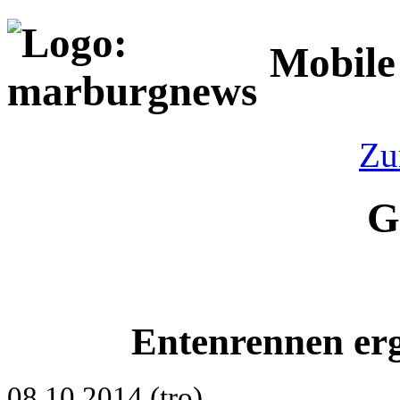
Mobile
Zu
G
Entenrennen er
08.10.2014 (tro)