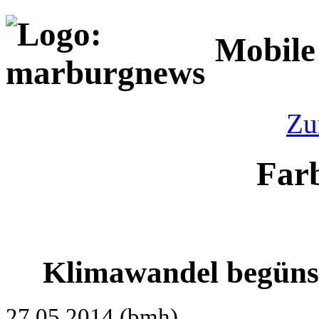
Mobile
Zu
Far
Klimawandel begünsti
27.05.2014 (bmh)