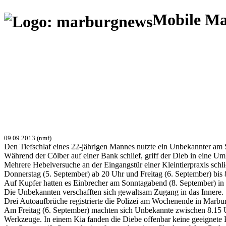
Mobile M
09.09.2013 (nmf)
Den Tiefschlaf eines 22-jährigen Mannes nutzte ein Unbekannter am
Während der Cölber auf einer Bank schlief, griff der Dieb in eine
Mehrere Hebelversuche an der Eingangstür einer Kleintierpraxis schl
Donnerstag (5. September) ab 20 Uhr und Freitag (6. September) bis 8
Auf Kupfer hatten es Einbrecher am Sonntagabend (8. September) in 
Die Unbekannten verschafften sich gewaltsam Zugang in das Innere. S
Drei Autoaufbrüche registrierte die Polizei am Wochenende in Marbu
Am Freitag (6. September) machten sich Unbekannte zwischen 8.15 Uh
Werkzeuge. In einem Kia fanden die Diebe offenbar keine geeignete 