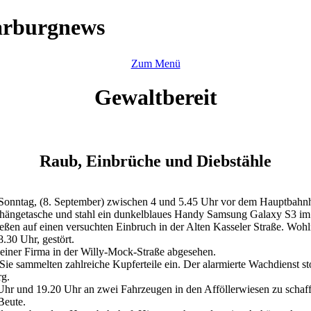
arburgnews
Zum Menü
Gewaltbereit
Raub, Einbrüche und Diebstähle
 Sonntag, (8. September) zwischen 4 und 5.45 Uhr vor dem Hauptbahnh
 Umhängetasche und stahl ein dunkelblaues Handy Samsung Galaxy S3 i
ießen auf einen versuchten Einbruch in der Alten Kasseler Straße. Wo
.30 Uhr, gestört.
einer Firma in der Willy-Mock-Straße abgesehen.
ie sammelten zahlreiche Kupferteile ein. Der alarmierte Wachdienst sto
rg.
r und 19.20 Uhr an zwei Fahrzeugen in den Afföllerwiesen zu schaffe
Beute.