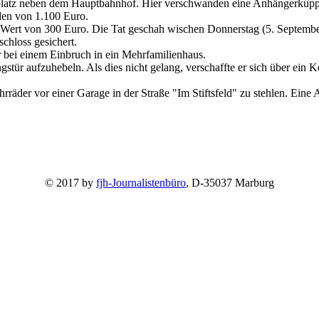
kplatz neben dem Hauptbahnhof. Hier verschwanden eine Anhängerkupp
den von 1.100 Euro.
Wert von 300 Euro. Die Tat geschah wischen Donnerstag (5. September
hloss gesichert.
 bei einem Einbruch in ein Mehrfamilienhaus.
ür aufzuhebeln. Als dies nicht gelang, verschaffte er sich über ein Kell
rräder vor einer Garage in der Straße "Im Stiftsfeld" zu stehlen. Ei
© 2017 by
fjh-Journalistenbüro
, D-35037 Marburg