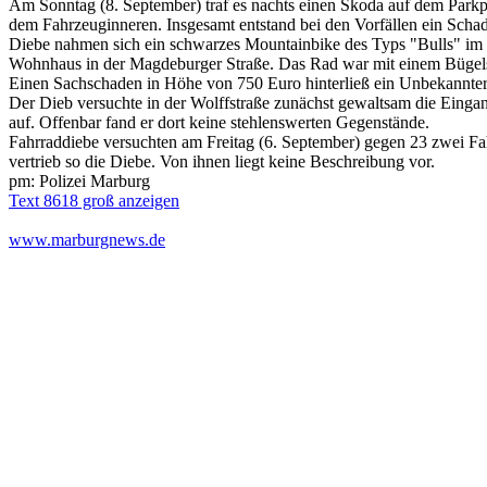
Am Sonntag (8. September) traf es nachts einen Skoda auf dem Par
dem Fahrzeuginneren. Insgesamt entstand bei den Vorfällen ein Scha
Diebe nahmen sich ein schwarzes Mountainbike des Typs "Bulls" im 
Wohnhaus in der Magdeburger Straße. Das Rad war mit einem Bügelsc
Einen Sachschaden in Höhe von 750 Euro hinterließ ein Unbekannter
Der Dieb versuchte in der Wolffstraße zunächst gewaltsam die Eingangst
auf. Offenbar fand er dort keine stehlenswerten Gegenstände.
Fahrraddiebe versuchten am Freitag (6. September) gegen 23 zwei Fah
vertrieb so die Diebe. Von ihnen liegt keine Beschreibung vor.
pm: Polizei Marburg
Text 8618 groß anzeigen
www.marburgnews.de