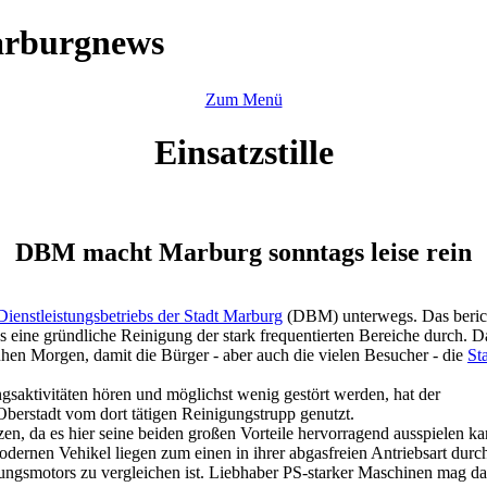
arburgnews
Zum Menü
Einsatzstille
DBM macht Marburg sonntags leise rein
Dienstleistungsbetriebs der Stadt Marburg
(DBM) unterwegs. Das berich
eine gründliche Reinigung der stark frequentierten Bereiche durch. D
hen Morgen, damit die Bürger - aber auch die vielen Besucher - die
St
aktivitäten hören und möglichst wenig gestört werden, hat der
berstadt vom dort tätigen Reinigungstrupp genutzt.
zen, da es hier seine beiden großen Vorteile hervorragend ausspielen
ernen Vehikel liegen zum einen in ihrer abgasfreien Antriebsart durch
ngsmotors zu vergleichen ist. Liebhaber PS-starker Maschinen mag das 