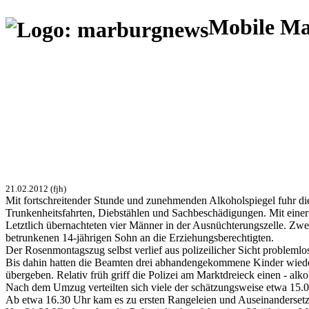
Mobile M
21.02.2012 (fjh)
Mit fortschreitender Stunde und zunehmenden Alkoholspiegel fuhr di
Trunkenheitsfahrten, Diebstählen und Sachbeschädigungen. Mit einer
Letztlich übernachteten vier Männer in der Ausnüchterungszelle. Zwe
betrunkenen 14-jährigen Sohn an die Erziehungsberechtigten.
Der Rosenmontagszug selbst verlief aus polizeilicher Sicht probleml
Bis dahin hatten die Beamten drei abhandengekommene Kinder wied
übergeben. Relativ früh griff die Polizei am Marktdreieck einen - alk
Nach dem Umzug verteilten sich viele der schätzungsweise etwa 15.0
Ab etwa 16.30 Uhr kam es zu ersten Rangeleien und Auseinandersetzun