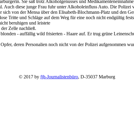
Marburgerin. Sie saß trotz Alkoholgenusses und Medikamenteneinnahme 
. Auch diese junge Frau fuhr unter Alkoholeinfluss Auto. Die Polizei ve
r sich von der Mensa über den Elisabeth-Blochmann-Platz und den Gerh
lose Tritte und Schläge auf dem Weg für eine noch nicht endgültig fes
nicht beruhigen und leistete
 der Zelle nachließ.
blonden - auffällig wild frisierten - Haare auf. Er trug grüne Leinensc
die Opfer, deren Personalien noch nicht von der Polizei aufgenommen 
© 2017 by
fjh-Journalistenbüro
, D-35037 Marburg