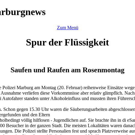
arburgnews
Zum Menü
Spur der Flüssigkeit
Saufen und Raufen am Rosenmontag
e Polizei Marburg am Montag (20. Februar) reihenweise Einsätze wegen
 Ausnahme verliefen diese Vorkommnisse aber relativ glimpflich. Nach
i Autofahrer standen unter Alkoholeinfluss und mussten ihren Führers
os. Schon gegen 15.30 Uhr waren die Säuberungsarbeiten abgeschlossen
ergefunden und den Eltern
oholbedingt völlig hilflosen - Jugendlichen auf. Sie brachte ihn in di 
00 Besucher in der ganzen Stadt. Die meisten Lokalitäten waren danac
gen. Die Polizei stellte Personalien fest und sprach Platzverweise aus