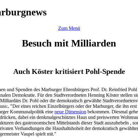
arburgnews
Zum Menü
Besuch mit Milliarden
Auch Köster kritisiert Pohl-Spende
n und Spenden des Marburger Ehrenbürgers Prof. Dr. Reinfried Pohl is
nalen Demokratie. Für den Stadtverordneten Henning Köster stellen si
illiardärs Dr. Pohl oder die demokratisch gewählte Stadtverordneten
s:, "Der eines reichen Einzelbürgers oder der Marburger, die ihn erst
burger Kommunalpolitik eine
neue Dimension
bekommen. Diesmal gehe es
udrücken, dabei ein denkmalgeschütztes Haus und preiswerten Wohnraum
turen des gastronomischen Mittelstands dieser Stadt auszuhebeln , son
 privaten Verhandlungen die Haushaltshoheit der demokratisch gewähl
ermeister Vaupel spielt mit."