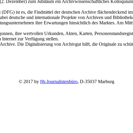
2. Dezember) zum Jubiläum ein Archivwissenschaftliches Kolloquium st
FG) ist es, die Findmittel der deutschen Archive flächendeckend im I
i deutsche und internationale Projekte von Archiven und Bibliotheken
eistungsunternehmen ihre Erwartungen hinsichtlich des Marktes. Am Mit
onnen, ihre wertvollen Urkunden, Akten, Karten, Personenstandsregister
 Internet zur Verfügung stellen.
Archive. Die Digitalisierung von Archivgut hilft, die Originale zu schü
© 2017 by
fjh-Journalistenbüro
, D-35037 Marburg