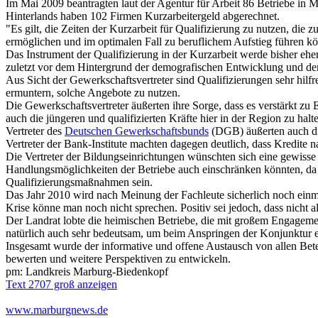
Im Mai 2009 beantragten laut der Agentur für Arbeit 86 Betriebe in M
Hinterlands haben 102 Firmen Kurzarbeitergeld abgerechnet.
"Es gilt, die Zeiten der Kurzarbeit für Qualifizierung zu nutzen, di
ermöglichen und im optimalen Fall zu beruflichem Aufstieg führen kön
Das Instrument der Qualifizierung in der Kurzarbeit werde bisher ehe
zuletzt vor dem Hintergrund der demografischen Entwicklung und d
Aus Sicht der Gewerkschaftsvertreter sind Qualifizierungen sehr hilfr
ermuntern, solche Angebote zu nutzen.
Die Gewerkschaftsvertreter äußerten ihre Sorge, dass es verstärkt zu
auch die jüngeren und qualifizierten Kräfte hier in der Region zu halt
Vertreter des
Deutschen Gewerkschaftsbunds
(DGB) äußerten auch die
Vertreter der Bank-Institute machten dagegen deutlich, dass Kredit
Die Vertreter der Bildungseinrichtungen wünschten sich eine gewisse P
Handlungsmöglichkeiten der Betriebe auch einschränken könnten, da 
Qualifizierungsmaßnahmen sein.
Das Jahr 2010 wird nach Meinung der Fachleute sicherlich noch einma
Krise könne man noch nicht sprechen. Positiv sei jedoch, dass nicht a
Der Landrat lobte die heimischen Betriebe, die mit großem Engagement 
natürlich auch sehr bedeutsam, um beim Anspringen der Konjunktur e
Insgesamt wurde der informative und offene Austausch von allen Bete
bewerten und weitere Perspektiven zu entwickeln.
pm: Landkreis Marburg-Biedenkopf
Text 2707 groß anzeigen
www.marburgnews.de