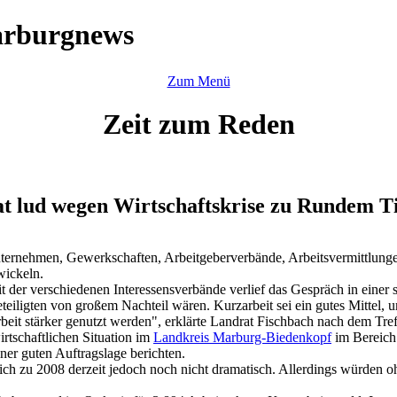
arburgnews
Zum Menü
Zeit zum Reden
t lud wegen Wirtschaftskrise zu Rundem Ti
ternehmen, Gewerkschaften, Arbeitgeberverbände, Arbeitsvermittlunge
wickeln.
t der verschiedenen Interessensverbände verlief das Gespräch in einer
eteiligten von großem Nachteil wären. Kurzarbeit sei ein gutes Mittel,
rbeit stärker genutzt werden", erklärte Landrat Fischbach nach dem Tre
rtschaftlichen Situation im
Landkreis Marburg-Biedenkopf
im Bereich 
er guten Auftragslage berichten.
ich zu 2008 derzeit jedoch noch nicht dramatisch. Allerdings würden oh