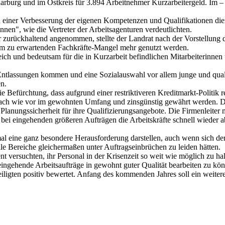
arburg und im Ostkreis für 3.894 Arbeitnehmer Kurzarbeitergeld. Im – 
e zu einer Verbesserung der eigenen Kompetenzen und Qualifikationen di
nen", wie die Vertreter der Arbeitsagenturen verdeutlichten.
r zurückhaltend angenommen, stellte der Landrat nach der Vorstellung de
em zu erwartenden Fachkräfte-Mangel mehr genutzt werden.
eich und bedeutsam für die in Kurzarbeit befindlichen Mitarbeiterinnen
 Entlassungen kommen und eine Sozialauswahl vor allem junge und quali
en.
 Befürchtung, dass aufgrund einer restriktiveren Kreditmarkt-Politik 
e nach wie vor im gewohnten Umfang und zinsgünstig gewährt werden. 
lanungssicherheit für ihre Qualifizierungsangebote. Die Firmenleiter m
bei eingehenden größeren Aufträgen die Arbeitskräfte schnell wieder 
l eine ganz besondere Herausforderung darstellen, auch wenn sich derz
lle Bereiche gleichermaßen unter Auftragseinbrüchen zu leiden hätten.
versuchten, ihr Personal in der Krisenzeit so weit wie möglich zu halt
ingehende Arbeitsaufträge in gewohnt guter Qualität bearbeiten zu kö
iligten positiv bewertet. Anfang des kommenden Jahres soll ein weiter