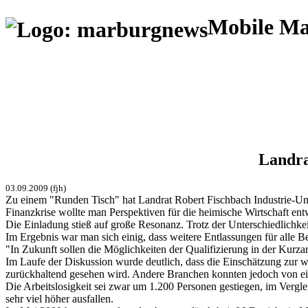
Mobile M
Landra
03.09.2009 (fjh)
Zu einem "Runden Tisch" hat Landrat Robert Fischbach Industrie-Un
Finanzkrise wollte man Perspektiven für die heimische Wirtschaft ent
Die Einladung stieß auf große Resonanz. Trotz der Unterschiedlichkei
Im Ergebnis war man sich einig, dass weitere Entlassungen für alle B
"In Zukunft sollen die Möglichkeiten der Qualifizierung in der Kurza
Im Laufe der Diskussion wurde deutlich, dass die Einschätzung zur wi
zurückhaltend gesehen wird. Andere Branchen konnten jedoch von ein
Die Arbeitslosigkeit sei zwar um 1.200 Personen gestiegen, im Vergle
sehr viel höher ausfallen.