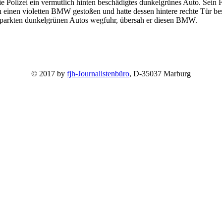
die Polizei ein vermutlich hinten beschädigtes dunkelgrünes Auto. Se
gen einen violetten BMW gestoßen und hatte dessen hintere rechte Tür 
geparkten dunkelgrünen Autos wegfuhr, übersah er diesen BMW.
© 2017 by
fjh-Journalistenbüro
, D-35037 Marburg