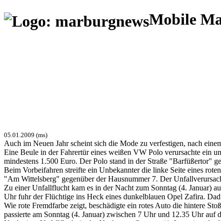
Mobile M
05.01.2009 (ms)
Auch im Neuen Jahr scheint sich die Mode zu verfestigen, nach einem 
Eine Beule in der Fahrertür eines weißen VW Polo verursachte ein u
mindestens 1.500 Euro. Der Polo stand in der Straße "Barfüßertor" g
Beim Vorbeifahren streifte ein Unbekannter die linke Seite eines r
"Am Wittelsberg" gegenüber der Hausnummer 7. Der Unfallverursacher f
Zu einer Unfallflucht kam es in der Nacht zum Sonntag (4. Januar) 
Uhr fuhr der Flüchtige ins Heck eines dunkelblauen Opel Zafira. Da
Wie rote Fremdfarbe zeigt, beschädigte ein rotes Auto die hintere S
passierte am Sonntag (4. Januar) zwischen 7 Uhr und 12.35 Uhr auf d