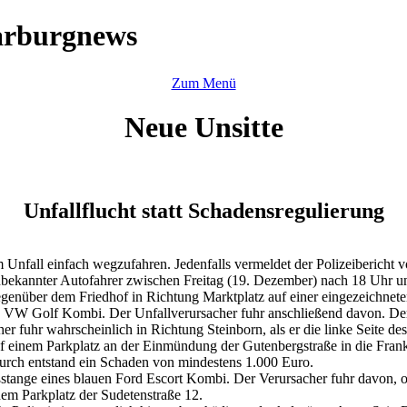
arburgnews
Zum Menü
Neue Unsitte
Unfallflucht statt Schadensregulierung
Unfall einfach wegzufahren. Jedenfalls vermeldet der Polizeibericht v
nbekannter Autofahrer zwischen Freitag (19. Dezember) nach 18 Uhr un
egenüber dem Friedhof in Richtung Marktplatz auf einer eingezeichnete
oten VW Golf Kombi. Der Unfallverursacher fuhr anschließend davon. D
uhr wahrscheinlich in Richtung Steinborn, als er die linke Seite des 
auf einem Parkplatz an der Einmündung der Gutenbergstraße in die Fra
durch entstand ein Schaden von mindestens 1.000 Euro.
toßstange eines blauen Ford Escort Kombi. Der Verursacher fuhr davon
em Parkplatz der Sudetenstraße 12.