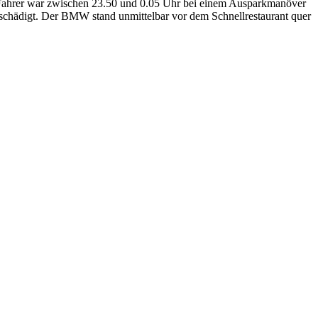
in Fahrer war zwischen 23.50 und 0.05 Uhr bei einem Ausparkmanöver
beschädigt. Der BMW stand unmittelbar vor dem Schnellrestaurant quer